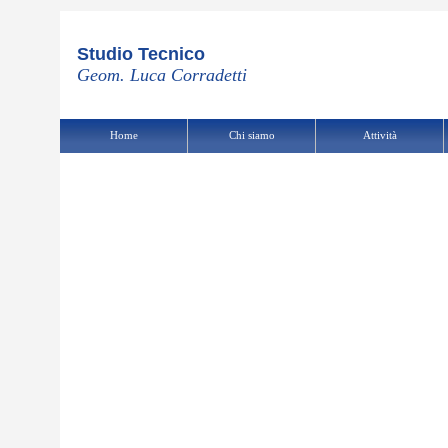
Studio Tecnico
Geom. Luca Corradetti
Home
Chi siamo
Attività
Home
|
Chi siamo
|
Attività
|
Utilities
|
Contatti