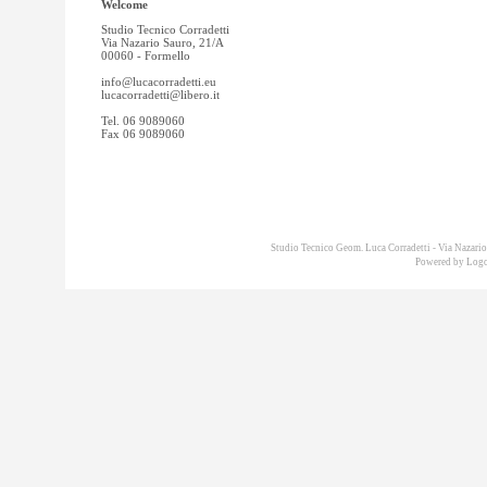
Welcome
Studio Tecnico Corradetti
Via Nazario Sauro, 21/A
00060 - Formello
info@lucacorradetti.eu
lucacorradetti@libero.it
Tel. 06 9089060
Fax 06 9089060
Studio Tecnico Geom. Luca Corradetti - Via Nazar
Powered by
Logo